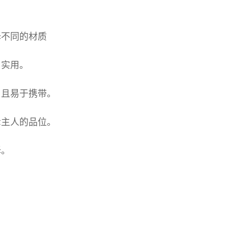
择不同的材质
与实用。
用且易于携带。
示主人的品位。
择。