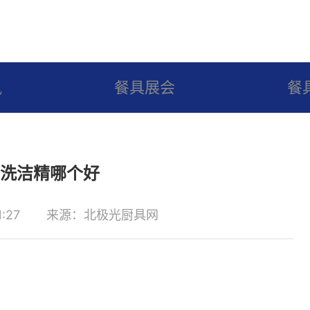
讯
餐具展会
餐
洗洁精哪个好
:27
来源：北极光厨具网